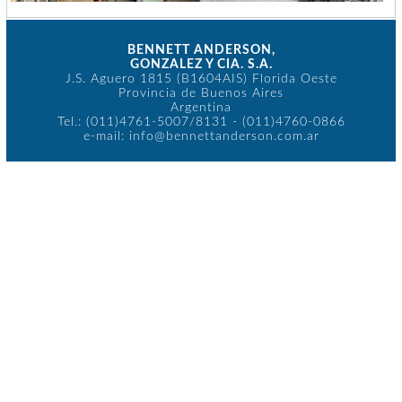
BENNETT ANDERSON,
GONZALEZ Y CIA. S.A.
J.S. Aguero 1815 (B1604AIS) Florida Oeste
Provincia de Buenos Aires
Argentina
Tel.: (011)4761-5007/8131 - (011)4760-0866
e-mail: info@bennettanderson.com.ar